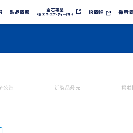
宝石事業
術
製品情報
IR情報
採用
（旧 エス・エフ・ディー(株)）
子公告
新製品発売
掲載